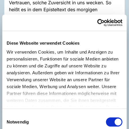
Vertrauen, solche Zuversicht in uns wecken. So
heißt es in dem Episteltext des morgigen
Sonntages zum Beispiel: „Gelobt sei Gott, der
Vater unseres Herrn Jesus Christus, der uns nach
seiner großen Barmherzigkeit wiedergeboren hat
zu einer lebendigen Hoffnung durch die
Diese Webseite verwendet Cookies
Auferstehung Jesu Christi von den Toten.“ (1.
Petr.1, 3).
Wir verwenden Cookies, um Inhalte und Anzeigen zu
personalisieren, Funktionen für soziale Medien anbieten
Von solchem „Wieder-geboren-werden“ sprechen
zu können und die Zugriffe auf unsere Website zu
auch andere biblische Texte, die vom Glauben,
analysieren. Außerdem geben wir Informationen zu Ihrer
vom Vertrauen handeln. Es wird damit auch
Verwendung unserer Website an unsere Partner für
ausgedrückt, dass der Glaube ein Geschenk ist. So
soziale Medien, Werbung und Analysen weiter. Unsere
wie das Leben. Wenn ich auf Jesus vertraue, ist
Partner führen diese Informationen möglicherweise mit
das nicht mein Verdienst, in keinerlei Weise. Ich
weiteren Daten zusammen, die Sie ihnen bereitgestellt
kann freilich auf Erlebnisse zurückblicken, bei mir
haben oder die sie im Rahmen Ihrer Nutzung der Dienste
ein wohl Entscheidendes schon in meiner Kindheit.
gesammelt haben.
Einwilligungsauswahl
Natürlich sind diese auch immer mit meiner
Notwendig
Deutung dieser Erlebnisse eng verbunden.