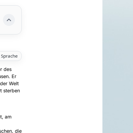
 Sprache
er des
sen. Er
 der Welt
t sterben
t, am
chen, die