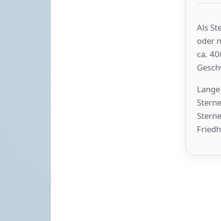
Als St
oder n
ca. 40
Gesch
Lange 
Sterne
Sterne
Fried