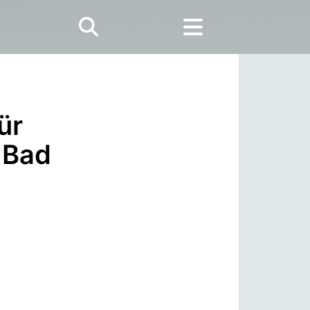
ür
 Bad