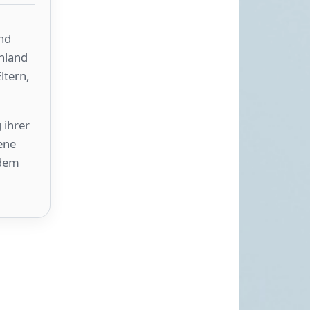
nd
chland
ltern,
 ihrer
ene
 dem