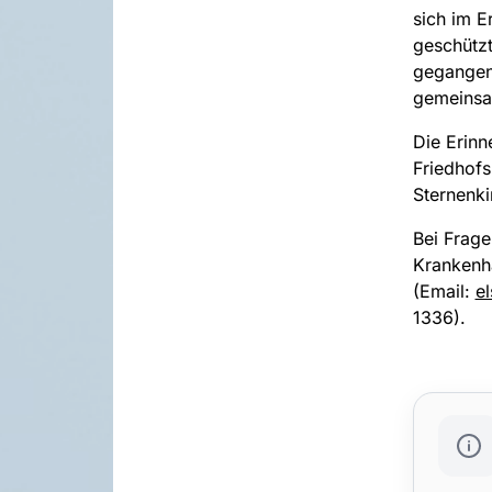
sich im E
geschützt
gegangen
gemeinsa
Die Erinn
Friedhof
Sternenki
Bei Frage
Krankenha
(Email:
el
1336).