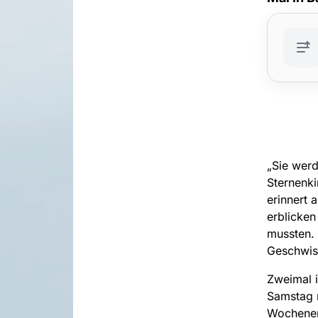
„Sie werd
Sternenk
erinnert 
erblicken
mussten. 
Geschwist
Zweimal i
Samstag 
Wochenen