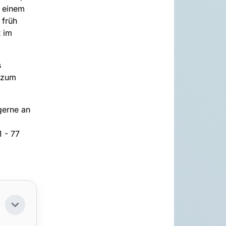
n einem
 früh
 im
s
 zum
gerne an
 - 77