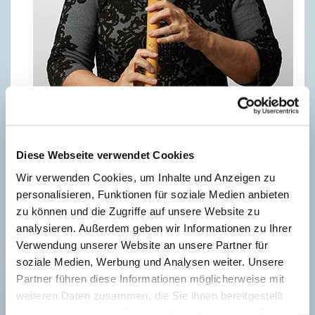
Diese Webseite verwendet Cookies
Wir verwenden Cookies, um Inhalte und Anzeigen zu
personalisieren, Funktionen für soziale Medien anbieten
Bereits am Samstagvormittag treffen sich ca. 40
zu können und die Zugriffe auf unsere Website zu
engagierte Musiker und Musikerinnen zum
analysieren. Außerdem geben wir Informationen zu Ihrer
mittlerweile dritten Blockflötentag des Ev.
Verwendung unserer Website an unsere Partner für
Kirchenkreises Vlotho unter der Leitung von
soziale Medien, Werbung und Analysen weiter. Unsere
Elisabeth Schwanda. Die Leiterin des
Partner führen diese Informationen möglicherweise mit
Blockflötentags ist Dozentin an der Hochschule für
weiteren Daten zusammen, die Sie ihnen bereitgestellt
Kirchenmusik, Kursleiterin für Alte und Neue Musik
haben oder die sie im Rahmen Ihrer Nutzung der Dienste