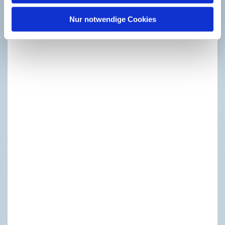
Dies könnte Sie auch
Nur notwendige Cookies
interessieren