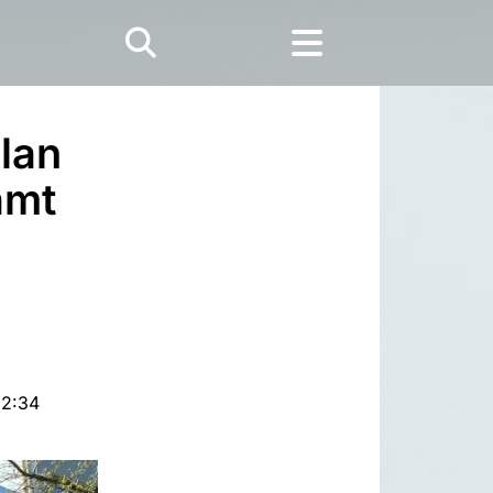
lan
amt
12:34