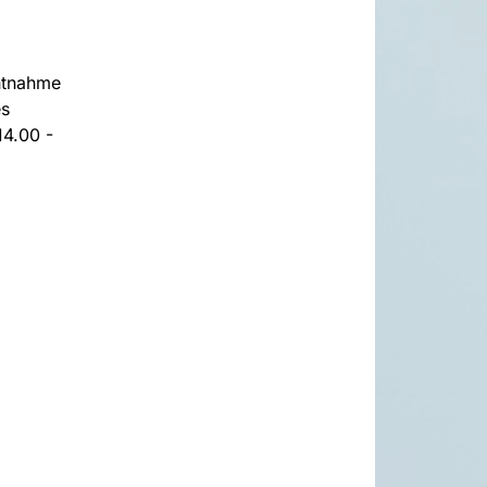
htnahme
es
14.00 -