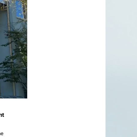
mt
he