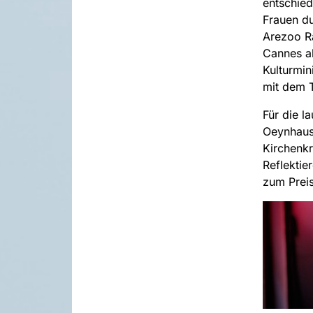
entschied
Frauen du
Arezoo Ra
Cannes al
Kulturmin
mit dem 
Für die l
Oeynhause
Kirchenkr
Reflektie
zum Prei