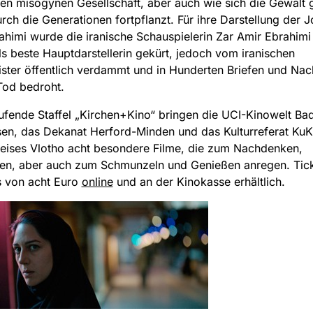
en misogynen Gesellschaft, aber auch wie sich die Gewalt
rch die Generationen fortpflanzt. Für ihre Darstellung der Jo
himi wurde die iranische Schauspielerin Zar Amir Ebrahimi 
s beste Hauptdarstellerin gekürt, jedoch vom iranischen
ister öffentlich verdammt und in Hunderten Briefen und Nac
Tod bedroht.
aufende Staffel „Kirchen+Kino“ bringen die UCI-Kinowelt Ba
n, das Dekanat Herford-Minden und das Kulturreferat KuK
eises Vlotho acht besondere Filme, die zum Nachdenken,
ren, aber auch zum Schmunzeln und Genießen anregen. Tick
s von acht Euro
online
und an der Kinokasse erhältlich.