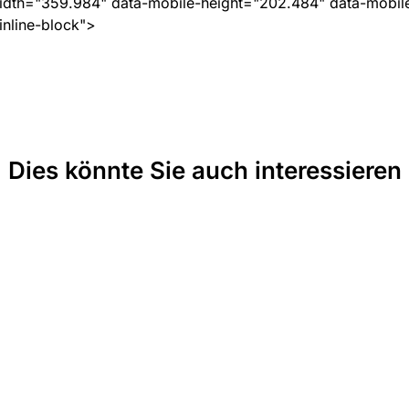
idth="359.984" data-mobile-height="202.484" data-mobil
inline-block">
Dies könnte Sie auch interessieren