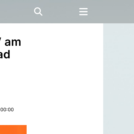
” am
ad
 00:00