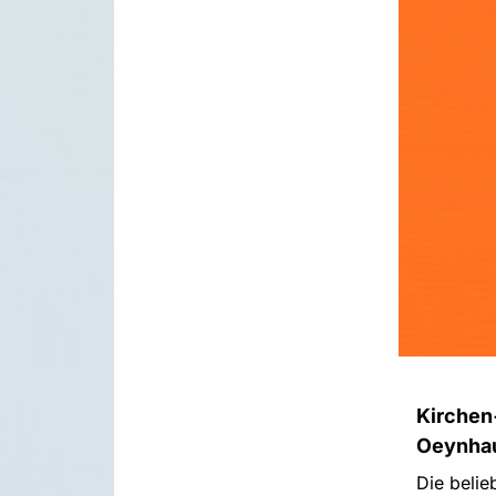
Kirchen+
Oeynha
Die belie