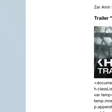
Zar Amir 
Trailer 
=document
h.classLis
var temp
temp.inne
p.appendC