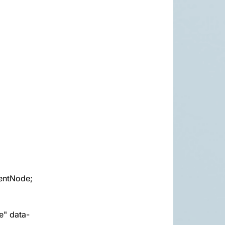
rentNode;
e" data-