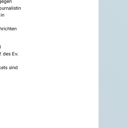
 gegen
urnalistin
in
hrichten
d
! des Ev.
ets sind