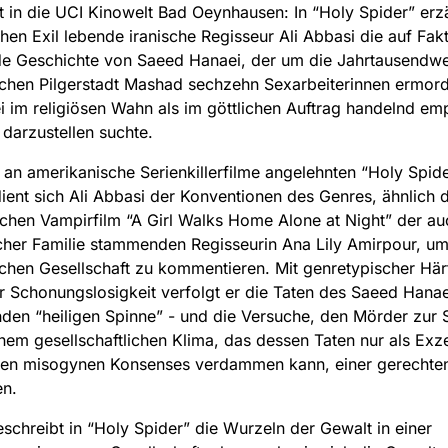
t in die UCI Kinowelt Bad Oeynhausen: In “Holy Spider” erzä
hen Exil lebende iranische Regisseur Ali Abbasi die auf Fak
de Geschichte von Saeed Hanaei, der um die Jahrtausendwe
schen Pilgerstadt Mashad sechzehn Sexarbeiterinnen ermor
i im religiösen Wahn als im göttlichen Auftrag handelnd e
h darzustellen suchte.
 an amerikanische Serienkillerfilme angelehnten “Holy Spid
ent sich Ali Abbasi der Konventionen des Genres, ähnlich
schen Vampirfilm “A Girl Walks Home Alone at Night” der au
scher Familie stammenden Regisseurin Ana Lily Amirpour, u
schen Gesellschaft zu kommentieren. Mit genretypischer Här
 Schonungslosigkeit verfolgt er die Taten des Saeed Hanae
nden “heiligen Spinne” - und die Versuche, den Mörder zur 
inem gesellschaftlichen Klima, das dessen Taten nur als Exz
nen misogynen Konsenses verdammen kann, einer gerechten
en.
schreibt in “Holy Spider” die Wurzeln der Gewalt in einer