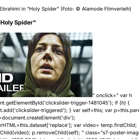
Ebrahimi in “Holy Spider” (Foto: © Alamode Filmverleih)
"Holy Spider"
" onclick=" var h
.getElementById('clickslider-trigger-1481045'); if (h) {
t.add('clickslider-triggered'); } var self=this; var p=this.pa
=document.createElement('div');
rHTML=this.dataset['replace']; var video= temp.firstChild;
hild(video); p.removeChild(self); " class="s7-poster-imag