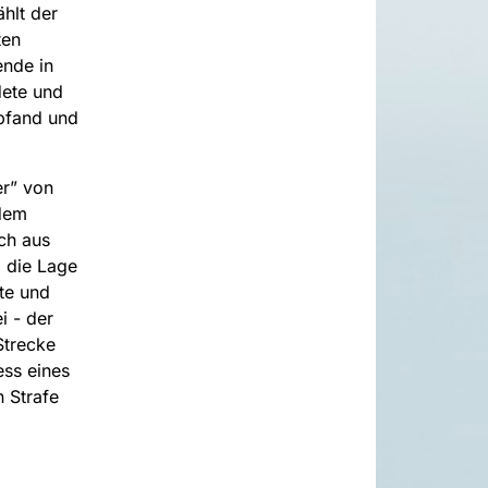
hlt der
ten
nde in
dete und
mpfand und
er” von
 dem
ch aus
m die Lage
te und
i - der
Strecke
ess eines
 Strafe