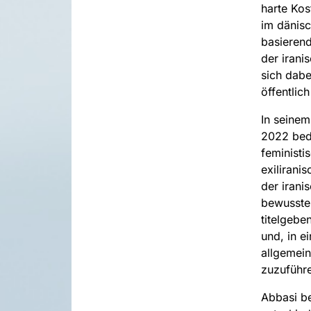
harte Kos
im dänisc
basieren
der irani
sich dabe
öffentlic
In seinem
2022 bedi
feministi
exilirani
der irani
bewusster
titelgebe
und, in e
allgemei
zuzuführ
Abbasi be