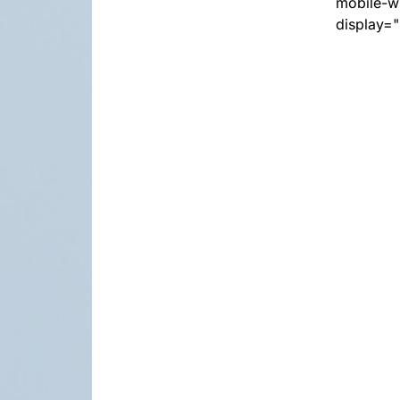
mobile-w
display="