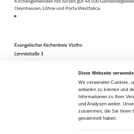
Kirchengemeinden mit zurzeit gut 44.500 Gemeindeglieder
Oeynhausen, Löhne und Porta Westfalica.
Evangelischer Kirchenkreis Vlotho
Lennéstraße 3
32545 Bad Oeynhausen
05731 / 1805-0
Diese Webseite verwende
Email
Wir verwenden Cookies, um
anbieten zu können und di
Erklärung zur Barrierefreiheit
Informationen zu Ihrer Ve
und Analysen weiter. Unse
zusammen, die Sie ihnen b
gesammelt haben.