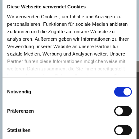
Königstraße 26, 32584 Löhne. Der Eintritt ist frei;
Diese Webseite verwendet Cookies
Spenden für die Arbeit des
„bujupo“
sind
Wir verwenden Cookies, um Inhalte und Anzeigen zu
willkommen.
personalisieren, Funktionen für soziale Medien anbieten
Dieses Konzert bietet nicht nur die Gelegenheit,
zu können und die Zugriffe auf unsere Website zu
großartige Musik zu genießen, sondern auch
analysieren. Außerdem geben wir Informationen zu Ihrer
einiges über die Geschichte und Entwicklung des
Verwendung unserer Website an unsere Partner für
Ensembles zu erfahren!
soziale Medien, Werbung und Analysen weiter. Unsere
Partner führen diese Informationen möglicherweise mit
weiteren Daten zusammen, die Sie ihnen bereitgestellt
haben oder die sie im Rahmen Ihrer Nutzung der Dienste
gesammelt haben.
Einwilligungsauswahl
Notwendig
Präferenzen
Statistiken