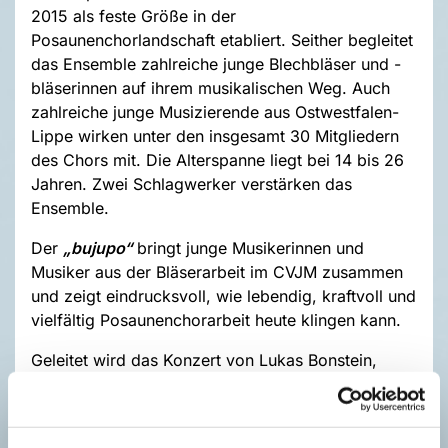
2015 als feste Größe in der
Posaunenchorlandschaft etabliert. Seither begleitet
das Ensemble zahlreiche junge Blechbläser und -
bläserinnen auf ihrem musikalischen Weg. Auch
zahlreiche junge Musizierende aus Ostwestfalen-
Lippe wirken unter den insgesamt 30 Mitgliedern
des Chors mit. Die Alterspanne liegt bei 14 bis 26
Jahren. Zwei Schlagwerker verstärken das
Ensemble.
Der
„bujupo“
bringt junge Musikerinnen und
Musiker aus der Bläserarbeit im CVJM zusammen
und zeigt eindrucksvoll, wie lebendig, kraftvoll und
vielfältig Posaunenchorarbeit heute klingen kann.
Geleitet wird das Konzert von Lukas Bonstein,
Klaus-Peter Diehl, Andreas Form, Karin Madita
Jahn und Andreas Tetkov. Das Konzert beginnt um
17.00 Uhr in der Matthäuskirche Löhne-Mahnen,