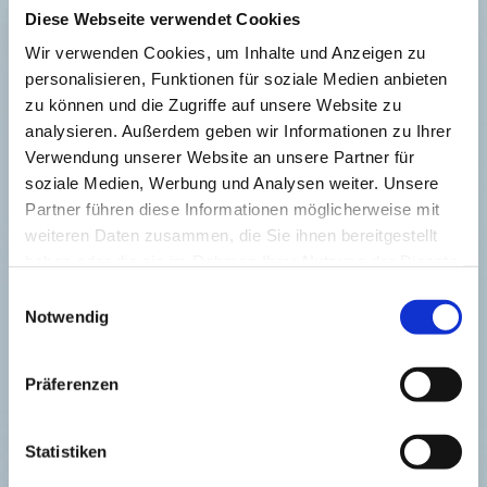
des Teilens: Einkaufen, Einladen und Abgeben. In
Diese Webseite verwendet Cookies
unserem Wirtschaftskreislauf ist Kaufen eine gute
Wir verwenden Cookies, um Inhalte und Anzeigen zu
Tat: Ladeninhaber und Angestellte leben davon,
personalisieren, Funktionen für soziale Medien anbieten
dass wir uns beim Einkaufen großzügig verhalten.
zu können und die Zugriffe auf unsere Website zu
Die schönste Form des Teilens ist es, Freunde
analysieren. Außerdem geben wir Informationen zu Ihrer
einzuladen, zum Beispiel zu einem gemeinsamen
Verwendung unserer Website an unsere Partner für
Essen. Abgeben ist auch eine Form des Teilens. In
soziale Medien, Werbung und Analysen weiter. Unsere
meiner Nachbarschaft steht ein Second-Hand
Partner führen diese Informationen möglicherweise mit
Shop. Einmal im Jahr bringe ich Kleidung dorthin –
weiteren Daten zusammen, die Sie ihnen bereitgestellt
ich bekomme kein Geld dafür – aber die guten
haben oder die sie im Rahmen Ihrer Nutzung der Dienste
Stücke gehen in den Verkauf. So kann der Second
gesammelt haben.
Einwilligungsauswahl
Hand Shop existieren. Also: Lassen Sie die
Notwendig
Menschen an Ihrer Freude teilhaben.
Zuerst erschienen in der
Neuen Westfälischen
,
Präferenzen
31. Januar 2026
Statistiken