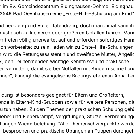
hr im Ev. Gemeindezentrum Eidinghausen-Dehme, Eidinghau
32549 Bad Oeynhausen eine „Erste-Hilfe-Schulung am Kind“
nd neugierig und voller Tatendrang, doch manchmal kann ih
lust auch zu kleineren oder größeren Unfällen führen. Man
en treten völlig unerwartet auf und erfordern sofortiges Ha
ch vorbereitet zu sein, laden wir zu Erste-Hilfe-Schulungen 
n wird die Rettungsassistentin und zweifache Mutter, Angeli
, den Teilnehmenden wichtige Kenntnisse und praktische
en vermitteln, damit sie bei Notfällen mit Kindern schnell und
nnen“, kündigt die evangelische Bildungsreferentin Anna-Le
ildung ist besonders geeignet für Eltern und Großeltern,
ende in Eltern-Kind-Gruppen sowie für weitere Personen, die
zu tun haben. Zu den Themen der praktischen Schulung ge
Fieber und Fieberkrampf, Vergiftungen, Stürze, Verbrennun
-Lungen-Wiederbelebung. "Alle Themenschwerpunkte werde
h besprochen und praktische Übungen an Puppen durchgefü