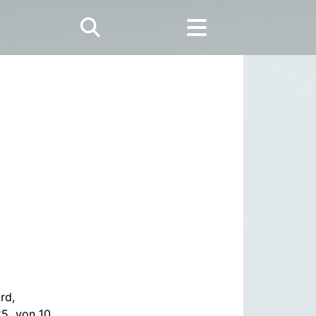
rd,
5, von 10