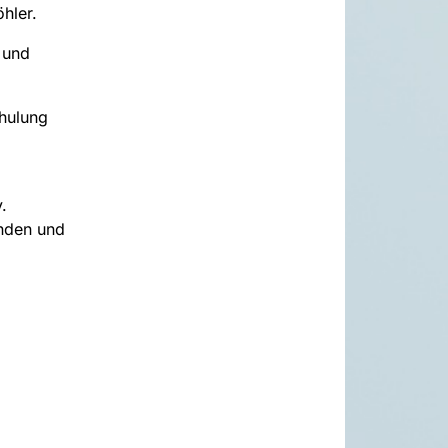
hler.
 und
chulung
.
nden und