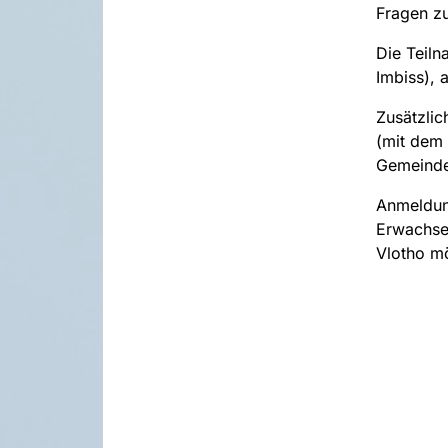
Fragen zu
Die Teiln
Imbiss), 
Zusätzlic
(mit dem 
Gemeinde
Anmeldun
Erwachse
Vlotho m