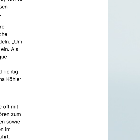
sen
.
re
che
ndeln. „Um
ein. Als
que
 richtig
na Köhler
 oft mit
hören zum
gen sowie
n im
hrt.