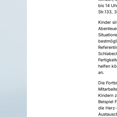
bis 14 U
Str.133, 
Kinder si
Abenteuer
Situation
bestmögli
Referenti
Schlabeck
Fertigkeit
helfen kö
an.
Die Fortb
Mitarbeit
Kindern 
Beispiel 
die Herz
Austausc