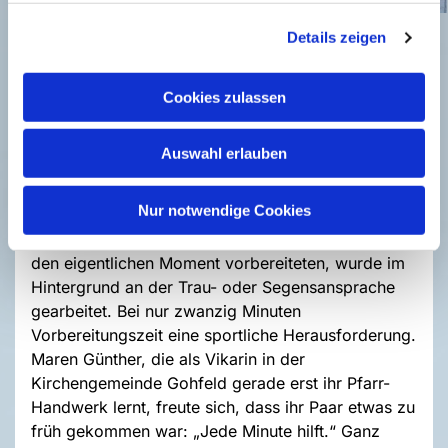
Details zeigen
Jedes Paar wurde im Schatten der Bäume auf dem
Vorplatz der Martin-Luther-Kirche empfangen. Ob
mit Voranmeldung oder ganz spontan: Niemand
Cookies zulassen
musste lange auf den großen Moment warten. Als
erstes ging es für die Paare zu ihrem Pfarrer, ihrer
Auswahl erlauben
Pfarrerin oder zu Gemeindepädagogin Karin
Tasche. In einem kurzen Trau- oder
Nur notwendige Cookies
Segensgespräch konnten beide Seiten einander
kennenlernen. Während die Paare sich dann auf
den eigentlichen Moment vorbereiteten, wurde im
Hintergrund an der Trau- oder Segensansprache
gearbeitet. Bei nur zwanzig Minuten
Vorbereitungszeit eine sportliche Herausforderung.
Maren Günther, die als Vikarin in der
Kirchengemeinde Gohfeld gerade erst ihr Pfarr-
Handwerk lernt, freute sich, dass ihr Paar etwas zu
früh gekommen war: „Jede Minute hilft.“ Ganz