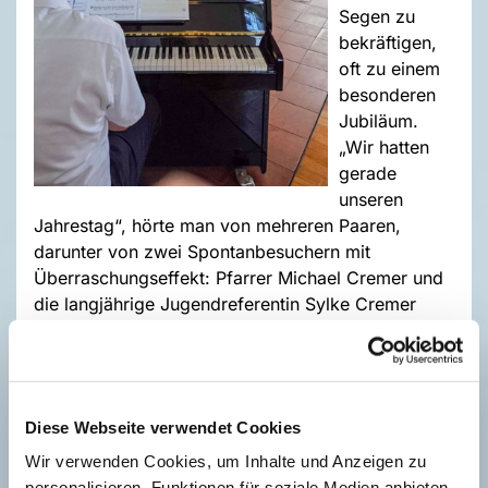
Segen zu
bekräftigen,
oft zu einem
besonderen
Jubiläum.
„Wir hatten
gerade
unseren
Jahrestag“, hörte man von mehreren Paaren,
darunter von zwei Spontanbesuchern mit
Überraschungseffekt: Pfarrer Michael Cremer und
die langjährige Jugendreferentin Sylke Cremer
überraschten ihre ehemaligen Kolleginnen und
Kollegen mit ihrem Segenswunsch.
Diese Webseite verwendet Cookies
Sechs Paare wagten den großen Sprung und
Wir verwenden Cookies, um Inhalte und Anzeigen zu
kamen zur Hochzeit auf die Lohe. Bei aller
personalisieren, Funktionen für soziale Medien anbieten