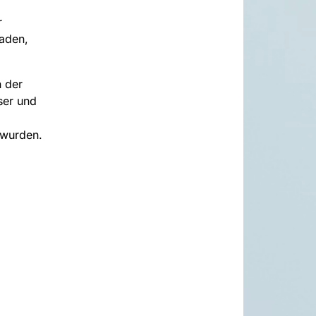
r
laden,
n der
ser und
 wurden.