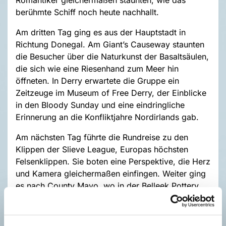
berühmte Schiff noch heute nachhallt.
Am dritten Tag ging es aus der Hauptstadt in
Richtung Donegal. Am Giant’s Causeway staunten
die Besucher über die Naturkunst der Basaltsäulen,
die sich wie eine Riesenhand zum Meer hin
öffneten. In Derry erwartete die Gruppe ein
Zeitzeuge im Museum of Free Derry, der Einblicke
in den Bloody Sunday und eine eindringliche
Erinnerung an die Konfliktjahre Nordirlands gab.
Am nächsten Tag führte die Rundreise zu den
Klippen der Slieve League, Europas höchsten
Felsenklippen. Sie boten eine Perspektive, die Herz
und Kamera gleichermaßen einfingen. Weiter ging
es nach County Mayo, wo in der Belleek Pottery
eine Mitarbeiterin in die Handwerkstradition und
Porzellankunst einführte. Am Nachmittag stand die
Gruppe auf dem Friedhof von Drumcliff am Grab