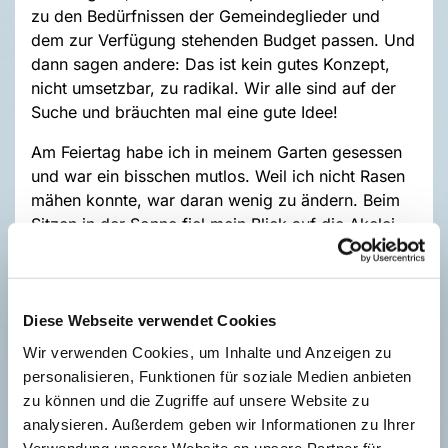
zu den Bedürfnissen der Gemeindeglieder und
dem zur Verfügung stehenden Budget passen. Und
dann sagen andere: Das ist kein gutes Konzept,
nicht umsetzbar, zu radikal. Wir alle sind auf der
Suche und bräuchten mal eine gute Idee!
Am Feiertag habe ich in meinem Garten gesessen
und war ein bisschen mutlos. Weil ich nicht Rasen
mähen konnte, war daran wenig zu ändern. Beim
Sitzen in der Sonne fiel mein Blick auf die Akelei,
die gerade wunderbar blüht (sie hat sich selbst
ausgesät). Die Vögel schlüpften ins Blattwerk des
nicht beschnittenen Buschs hinein und flogen
wieder hinaus (ob sie ein Nest bauen?). Die Rose
Diese Webseite verwendet Cookies
Westerland öffnete ihre ersten Blüten (groß,
Wir verwenden Cookies, um Inhalte und Anzeigen zu
duftend, lachs-rosa).
personalisieren, Funktionen für soziale Medien anbieten
zu können und die Zugriffe auf unsere Website zu
Da dachte ich: Vielleicht hat mein Garten ein
analysieren. Außerdem geben wir Informationen zu Ihrer
eigenes Konzept, bei so viel Schönheit und
Verwendung unserer Website an unsere Partner für