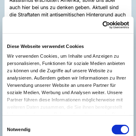
auch hier bei uns zu denken geben. Aktuell sind
die Straftaten mit antisemitischen Hintergrund auch
bei uns in Deutschland gestiegen. Das ist genau so
unfassbar wie die bösen Taten in den USA. Man
kann so viel Dummheit und Unmenschlichkeit nicht
in Worte fassen. Und Bilder reichen auch nicht aus,
Diese Webseite verwendet Cookies
um die Trauer über die Verbrechen an Menschen,
Wir verwenden Cookies, um Inhalte und Anzeigen zu
die aufgrund ihrer Hautfarbe oder Herkunft
personalisieren, Funktionen für soziale Medien anbieten
gepeinigt werden, zu beschreiben. Da fehlen oft
zu können und die Zugriffe auf unsere Website zu
die richtigen Worte, und darum bin ich beeindruckt
analysieren. Außerdem geben wir Informationen zu Ihrer
von den stillen, schwarzen Flächen in der Welt
Verwendung unserer Website an unsere Partner für
bunter Bilder.
soziale Medien, Werbung und Analysen weiter. Unsere
Aber man darf und muss sogar auch Worte finden:
Partner führen diese Informationen möglicherweise mit
„Gott schuf den Menschen nach seinem Bilde, nach
weiteren Daten zusammen, die Sie ihnen bereitgestellt
seinem Bilde schuf er ihn.“ (Genesis 1,27). JEDER
haben oder die sie im Rahmen Ihrer Nutzung der Dienste
Mensch ist ein Geschöpf Gottes, gleich wertig,
gesammelt haben.
Einwilligungsauswahl
gleich wichtig, gleich geliebt. Jesus Christus kam
Notwendig
es nicht auf Volk und Nation an, sondern er hat die