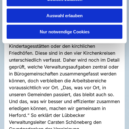
sogenannte synodale Dienste nicht Teil der
Verwaltung.
Auswahl erlauben
Ähnliches gilt für die Arbeitsbereiche, deren Arbeit
aus der Natur der Sache heraus ortsgebunden ist,
Nur notwendige Cookies
wie die Organisationen hinter den
Kindertagesstätten oder den kirchlichen
Friedhöfen. Diese sind in den vier Kirchenkreisen
unterschiedlich verfasst. Daher wird noch im Detail
geprüft, welche Verwaltungsaufgaben zentral oder
in Bürogemeinschaften zusammengefasst werden
können, doch verbleiben die Arbeitsbereiche
voraussichtlich vor Ort. „Das, was vor Ort, in
unseren Gemeinden passiert, das bleibt auch so.
Und das, was wir besser und effizienter zusammen
erledigen können, machen wir gemeinsam in
Herford.“ So erklärt der Lübbecker
Verwaltungsleiter Carsten Schöneberg den
Grundgedanken der Vereinigung.