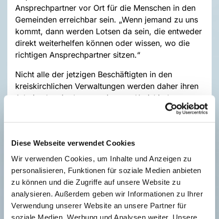
Ansprechpartner vor Ort für die Menschen in den
Gemeinden erreichbar sein. „Wenn jemand zu uns
kommt, dann werden Lotsen da sein, die entweder
direkt weiterhelfen können oder wissen, wo die
richtigen Ansprechpartner sitzen.“
Nicht alle der jetzigen Beschäftigten in den
kreiskirchlichen Verwaltungen werden daher ihren
Arbeitsplatz in das gemeinsame Kreiskirchenamt
nach Herford verlegen. Alle werden jedoch beim
Kirchenkreisverband angestellt sein und in der
großen Mehrheit am Standort Herford arbeiten.
Diese Webseite verwendet Cookies
Alle Mitarbeitenden wurden von den
Wir verwenden Cookies, um Inhalte und Anzeigen zu
Verwaltungsleitungen über die Pläne informiert und
personalisieren, Funktionen für soziale Medien anbieten
konnten ihre Fragen und Sorgen aussprechen. Von
zu können und die Zugriffe auf unsere Website zu
Anfang der Planungen an waren die
analysieren. Außerdem geben wir Informationen zu Ihrer
Mitarbeitendenvertretungen aller vier Kirchenkreise
Verwendung unserer Website an unsere Partner für
in die Überlegungen eingebunden und haben als
soziale Medien, Werbung und Analysen weiter. Unsere