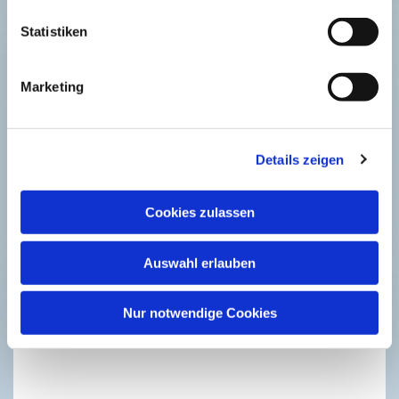
Zuerst erschienen in der
Neuen Westfälischen
, 20.
Statistiken
Juni 2026
Marketing
Details zeigen
Dies könnte Sie auch
interessieren
Cookies zulassen
Auswahl erlauben
Nur notwendige Cookies