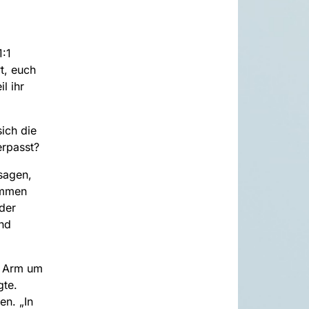
1:1
t, euch
l ihr
ich die
erpasst?
sagen,
ommen
der
und
n Arm um
gte.
en. „In