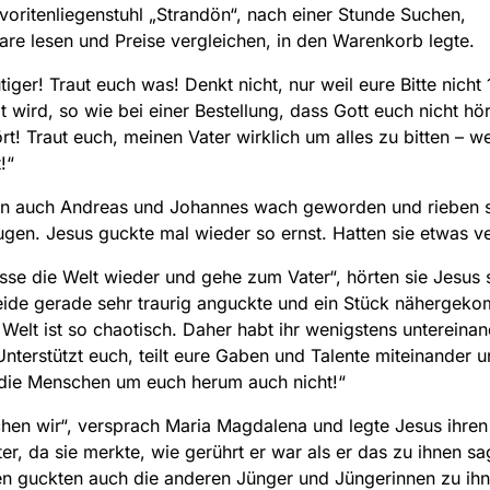
voritenliegenstuhl „Strandön“, nach einer Stunde Suchen,
e lesen und Preise vergleichen, in den Warenkorb legte.
iger! Traut euch was! Denkt nicht, nur weil eure Bitte nicht 
 wird, so wie bei einer Bestellung, dass Gott euch nicht hör
rt! Traut euch, meinen Vater wirklich um alles zu bitten – wei
!“
n auch Andreas und Johannes wach geworden und rieben s
en. Jesus guckte mal wieder so ernst. Hatten sie etwas v
asse die Welt wieder und gehe zum Vater“, hörten sie Jesus 
eide gerade sehr traurig anguckte und ein Stück nähergek
 Welt ist so chaotisch. Daher habt ihr wenigstens untereinan
Unterstützt euch, teilt eure Gaben und Talente miteinander 
 die Menschen um euch herum auch nicht!“
hen wir“, versprach Maria Magdalena und legte Jesus ihre
ter, da sie merkte, wie gerührt er war als er das zu ihnen sa
n guckten auch die anderen Jünger und Jüngerinnen zu ihn