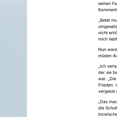
seinen Fa
Kommentar
„Betet mut
umgesetzt
nicht erhö
mich liebt
Nun ware
müden Aug
„Ich verl
der sie b
war. „Die
Frieden. 
vergesst
„Das mac
die Schul
Inzwische