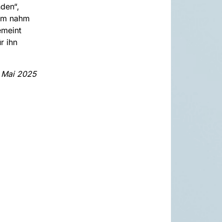
nden“,
Arm nahm
emeint
r ihn
. Mai 2025