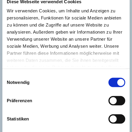
Diese Webseite verwendet Cookies
Unbehagen macht sich breit.
Wir verwenden Cookies, um Inhalte und Anzeigen zu
Auf meinem Schreibtisch finde ich die
personalisieren, Funktionen für soziale Medien anbieten
Jahreslosung für 2026: Gott spricht:
zu können und die Zugriffe auf unsere Website zu
analysieren. Außerdem geben wir Informationen zu Ihrer
„Siehe, ich mache alles neu!“ (Offenbarung
Verwendung unserer Website an unsere Partner für
21,5).
soziale Medien, Werbung und Analysen weiter. Unsere
Weiter heißt es:
Partner führen diese Informationen möglicherweise mit
weiteren Daten zusammen, die Sie ihnen bereitgestellt
"Ich werde dem Durstigen Wasser geben, das
haben oder die sie im Rahmen Ihrer Nutzung der Dienste
aus der Quelle des Lebens fließt. Ich gebe es
gesammelt haben.
Einwilligungsauswahl
ihm umsonst.“
Notwendig
Umsonst heißt: als Geschenk, ohne Verdienst. Ich
darf es mir von Gott schenken lassen. Das Licht
Präferenzen
aus Bethlehem, das Wärme verbreitet, und mich an
Jesu Geburt erinnert. Das Designstück mit den
Begriffen auf den Fläschchen, die mir helfen, das
Statistiken
auszudrücken, was in mir ist, worauf sich meine