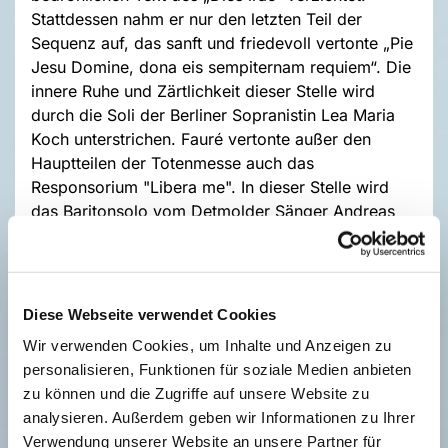
Stattdessen nahm er nur den letzten Teil der
Sequenz auf, das sanft und friedevoll vertonte „Pie
Jesu Domine, dona eis sempiternam requiem“. Die
innere Ruhe und Zärtlichkeit dieser Stelle wird
durch die Soli der Berliner Sopranistin Lea Maria
Koch unterstrichen. Fauré vertonte außer den
Hauptteilen der Totenmesse auch das
Responsorium "Libera me". In dieser Stelle wird
das Baritonsolo vom Detmolder Sänger Andreas
Elias Post gesungen. Fauré sagte selbst an einer
Stelle: „Man hat gesagt, mein Requiem drücke
keine Angst vor dem Tod aus, und jemand hat es
ein Wiegenlied des Todes genannt. Doch so
Diese Webseite verwendet Cookies
empfinde ich den Tod: als glückliche Befreiung, als
Wir verwenden Cookies, um Inhalte und Anzeigen zu
Sehnsucht nach dem Glück des Jenseits, eher
personalisieren, Funktionen für soziale Medien anbieten
denn als schmerzhaften Übergang.“
zu können und die Zugriffe auf unsere Website zu
Im Anschluss an das Requiem erklingt das
analysieren. Außerdem geben wir Informationen zu Ihrer
berühmte Adagio aus Wolfgang Amadeus Mozarts
Verwendung unserer Website an unsere Partner für