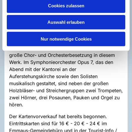
miteinander verbunden. Die Worte des Psalms
Cookies zulassen
sprechen vom Durst der Seele, von ihrem tiefen
Verlangen nach Gott, nach Frieden, nach Heimat
Auswahl erlauben
und nach Erlösung. Viel persönlicher könnte die
Klage und die Sehnsucht nicht ausgedrückt werden
Nur notwendige Cookies
als durch die Rezitativen und Arie der
Sopransolistin. Besonders eindrucksvoll ist die
große Chor- und Orchesterbesetzung in diesem
Werk. Im Symphonieorchester Opus 7, das den
Abend mit der Kantorei an der
Auferstehungskirche sowie den Solisten
musikalisch gestaltet, sind neben der großen
Holzbläser- und Streichergruppen zwei Trompeten,
zwei Hörner, drei Posaunen, Pauken und Orgel zu
hören.
Der Kartenvorverkauf hat bereits begonnen.
Eintrittskarten sind für 16 € - 20 € - 24 € im
Emmaus-Gemeindebüro und in der Tourist-Info /