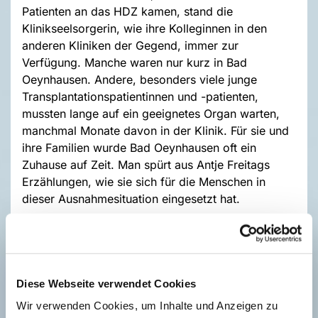
Patienten an das HDZ kamen, stand die
Klinikseelsorgerin, wie ihre Kolleginnen in den
anderen Kliniken der Gegend, immer zur
Verfügung. Manche waren nur kurz in Bad
Oeynhausen. Andere, besonders viele junge
Transplantationspatientinnen und -patienten,
mussten lange auf ein geeignetes Organ warten,
manchmal Monate davon in der Klinik. Für sie und
ihre Familien wurde Bad Oeynhausen oft ein
Zuhause auf Zeit. Man spürt aus Antje Freitags
Erzählungen, wie sie sich für die Menschen in
dieser Ausnahmesituation eingesetzt hat.
Ihnen beizustehen, sie durch die kritischen Stunden
vor und nach einer Transplantation oder anderen,
oft riskanten Behandlung zu begleiten: das war ein
wichtiger Teil der Arbeit der Klinikseelsorgerin. Sie
Diese Webseite verwendet Cookies
denkt gerne an die Familien, die zu
Wir verwenden Cookies, um Inhalte und Anzeigen zu
Nachsorgeterminen und Kontrollen zurück an das