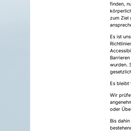
finden, 
körperlic
zum Ziel 
anspreche
Es ist un
Richtlini
Accessibil
Barrieren
wurden. S
gesetzlic
Es bleibt 
Wir prüfe
angenehme
oder Über
Bis dahin
bestehend