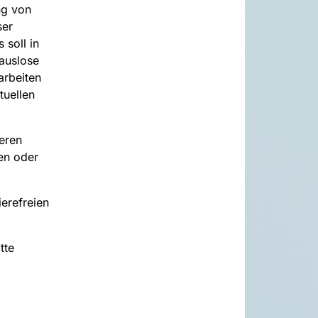
ng von
ser
 soll in
mauslose
arbeiten
tuellen
eren
en oder
erefreien
tte