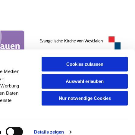
Cookies zulassen
le Medien
ir
Auswahl erlauben
, Werbung
ren Daten
Nur notwendige Cookies
ienste
g
Details zeigen