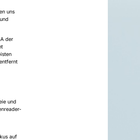
en uns
 und
AA der
nt
eisten
entfernt
eie und
enreader-
kus auf