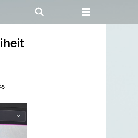
iheit
:45