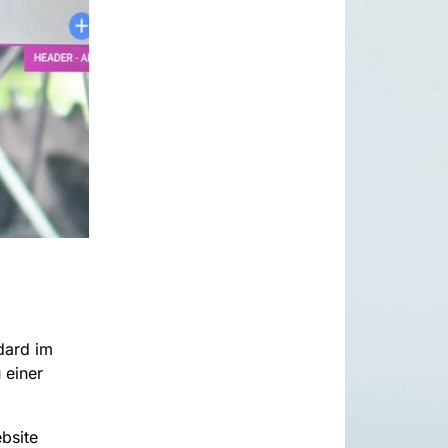
dard im
 einer
bsite