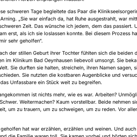
se schweren Tage begleitete das Paar die Klinikseelsorgeri
 Arning. „Sie war einfach da, hat Ruhe ausgestrahlt, war mit
 schweren Zeit. Das wünsche ich jedem, dem das passiert. 
am erst, als ich sie loslassen konnte. Bei diesem Prozess ha
 mir sehr geholfen“.
ach der stillen Geburt ihrer Tochter fühlten sich die beiden 
 im Klinikum Bad Oeynhausen liebevoll umsorgt. Sie beka
Welt. Sie durften sie halten, streicheln, ihren Namen sagen, 
schieden. Sie nutzten die kostbaren Augenblicke und versu
 das Unfassbare ein Stück weit zu begreifen.
ngekommen ist nichts mehr, wie es war. Arbeiten? Unmögl
Schwer. Weitermachen? Kaum vorstellbar. Beide nehmen sic
it, um zu trauern, um zu schweigen, um zu reden. Vor alle
geholfen hat war erzählen, erzählen und weinen. Und auch
nd die Familie waren toll. Sie kamen vorbei und hörten sic