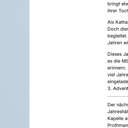
bringt et
ihrer Toc
Als Katha
Doch die
begleitet
Jahren wi
Dieses Ja
es die Mö
erinnern.
viel Jahr
eingelad
3. Advent
Der nächs
Jahreshäl
Kapelle 
Prothmann