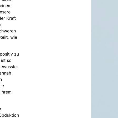
 einem
unsere
er Kraft
r
Schweren
eilt, wie
positiv zu
ist so
bewusster.
Hannah
n
ie
 ihrem
n
 Obduktion