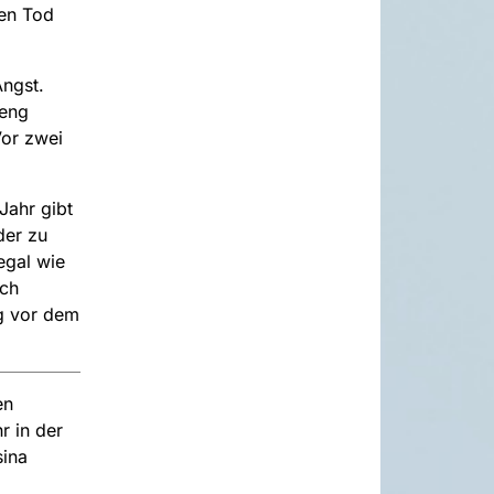
den Tod
Angst.
eng
Vor zwei
Jahr gibt
der zu
egal wie
ich
g vor dem
en
r in der
sina