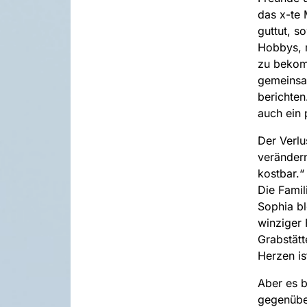
das x-te 
guttut, s
Hobbys, m
zu bekom
gemeinsa
berichten
auch ein 
Der Verlu
verändern
kostbar.“
Die Famil
Sophia bl
winziger 
Grabstätt
Herzen is
Aber es b
gegenüber