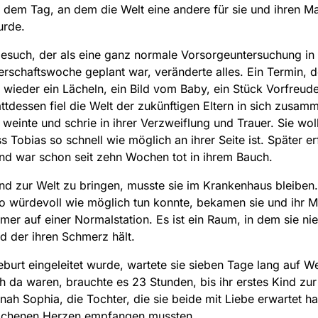
n dem Tag, an dem die Welt eine andere für sie und ihren M
urde.
esuch, der als eine ganz normale Vorsorgeuntersuchung in 
schaftswoche geplant war, veränderte alles. Ein Termin, d
h wieder ein Lächeln, ein Bild vom Baby, ein Stück Vorfreud
tattdessen fiel die Welt der zukünftigen Eltern in sich zusam
 weinte und schrie in ihrer Verzweiflung und Trauer. Sie woll
s Tobias so schnell wie möglich an ihrer Seite ist. Später e
Kind war schon seit zehn Wochen tot in ihrem Bauch.
nd zur Welt zu bringen, musste sie im Krankenhaus bleiben
so würdevoll wie möglich tun konnte, bekamen sie und ihr M
mer auf einer Normalstation. Es ist ein Raum, in dem sie n
d der ihren Schmerz hält.
eburt eingeleitet wurde, wartete sie sieben Tage lang auf W
ch da waren, brauchte es 23 Stunden, bis ihr erstes Kind zur
ah Sophia, die Tochter, die sie beide mit Liebe erwartet ha
ochenen Herzen empfangen mussten.