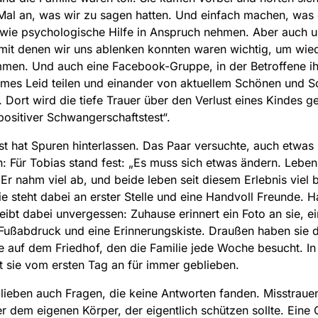
Mal an, was wir zu sagen hatten. Und einfach machen, was
owie psychologische Hilfe in Anspruch nehmen. Aber auch 
it denen wir uns ablenken konnten waren wichtig, um wied
men. Und auch eine Facebook-Gruppe, in der Betroffene ih
mes Leid teilen und einander von aktuellem Schönen und 
. Dort wird die tiefe Trauer über den Verlust eines Kindes get
positiver Schwangerschaftstest“.
st hat Spuren hinterlassen. Das Paar versuchte, auch etwas 
: Für Tobias stand fest: „Es muss sich etwas ändern. Leben 
 Er nahm viel ab, und beide leben seit diesem Erlebnis viel 
ie steht dabei an erster Stelle und eine Handvoll Freunde. 
eibt dabei unvergessen: Zuhause erinnert ein Foto an sie, ei
Fußabdruck und eine Erinnerungskiste. Draußen haben sie d
e auf dem Friedhof, den die Familie jede Woche besucht. In
t sie vom ersten Tag an für immer geblieben.
lieben auch Fragen, die keine Antworten fanden. Misstraue
 dem eigenen Körper, der eigentlich schützen sollte. Eine