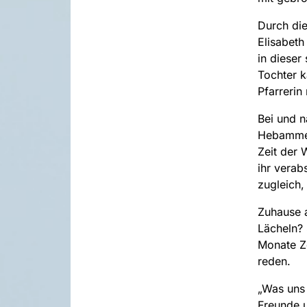
Durch die
Elisabeth
in dieser
Tochter k
Pfarrerin
Bei und n
Hebammen
Zeit der 
ihr verab
zugleich,
Zuhause a
Lächeln? 
Monate Ze
reden.
„Was uns 
Freunde u