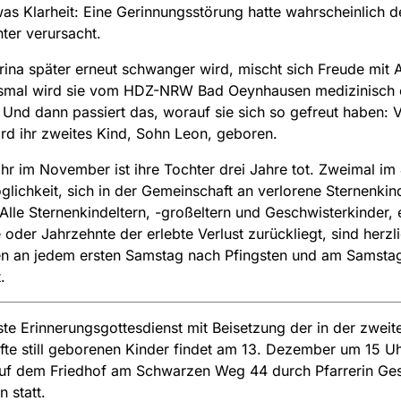
was Klarheit: Eine Gerinnungsstörung hatte wahrscheinlich 
hter verursacht.
rina später erneut schwanger wird, mischt sich Freude mit 
smal wird sie vom HDZ-NRW Bad Oeynhausen medizinisch 
. Und dann passiert das, worauf sie sich so gefreut haben: 
rd ihr zweites Kind, Sohn Leon, geboren.
hr im November ist ihre Tochter drei Jahre tot. Zweimal im 
glichkeit, sich in der Gemeinschaft an verlorene Sternenkin
 Alle Sternenkindeltern, -großeltern und Geschwisterkinder, 
e oder Jahrzehnte der erlebte Verlust zurückliegt, sind herzl
en an jedem ersten Samstag nach Pfingsten und am Samsta
.
te Erinnerungsgottesdienst mit Beisetzung der in der zweit
fte still geborenen Kinder findet am 13. Dezember um 15 Uh
auf dem Friedhof am Schwarzen Weg 44 durch Pfarrerin Ge
 statt.