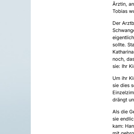
Ärztin, a
Tobias w
Der Arztb
Schwanger
eigentlic
sollte. S
Katharina
noch, das
sie: Ihr 
Um ihr Ki
sie dies 
Einzelzim
drängt un
Als die G
sie endli
kam: Hann
mit gebr