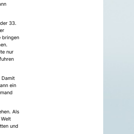
ann
der 33.
er
e bringen
men.
te nur
rfuhren
. Damit
ann ein
iemand
ehen. Als
 Welt
tten und