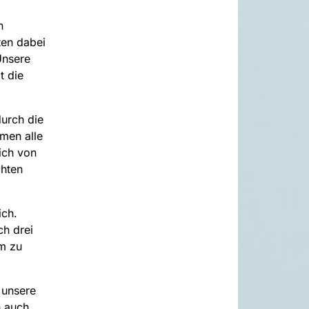
n
ten dabei
Unsere
t die
durch die
men alle
sich von
chten
ich.
h drei
m zu
 unsere
h auch