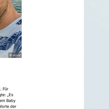
© privat
. Für
gte: „Es
hrem Baby
Worte der