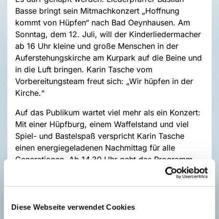
Basse bringt sein Mitmachkonzert „Hoffnung
kommt von Hüpfen“ nach Bad Oeynhausen. Am
Sonntag, dem 12. Juli, will der Kinderliedermacher
ab 16 Uhr kleine und große Menschen in der
Auferstehungskirche am Kurpark auf die Beine und
in die Luft bringen. Karin Tasche vom
Vorbereitungsteam freut sich: „Wir hüpfen in der
Kirche.“
Auf das Publikum wartet viel mehr als ein Konzert:
Mit einer Hüpfburg, einem Waffelstand und viel
Spiel- und Bastelspaß verspricht Karin Tasche
einen energiegeladenen Nachmittag für alle
Generationen. Ab 14.30 Uhr geht das Programm
los und lässt viel Zeit für Spaß mit Jung und Alt
schon vor dem Auftritt von Bastian Basse.
Eintrittskarten sind zum Preis von 3 Euro (Familien:
6 Euro) im Vorverkauf in den Gemeindebüros und
Diese Webseite verwendet Cookies
vor Ort erhältlich.