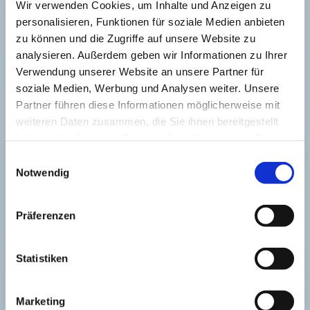
Wir verwenden Cookies, um Inhalte und Anzeigen zu
personalisieren, Funktionen für soziale Medien anbieten
Bastian Basse ist Pfarrer und Liedermacher und
zu können und die Zugriffe auf unsere Website zu
von ganzen Herzen Kindergottesdienst-Pfarrer für
analysieren. Außerdem geben wir Informationen zu Ihrer
die „Kirche mit Kindern“. Sein Mitmachkonzert
Verwendung unserer Website an unsere Partner für
„Hoffnung kommt von Hüpfen“ ist 2017 anlässlich
soziale Medien, Werbung und Analysen weiter. Unsere
des Berliner Kirchentags entstanden und hat
Partner führen diese Informationen möglicherweise mit
seitdem Jung und Alt in Kirchengemeinden in ganz
weiteren Daten zusammen, die Sie ihnen bereitgestellt
Westfalen und darüber hinaus begeistert. Jetzt
haben oder die sie im Rahmen Ihrer Nutzung der Dienste
bringt der Preisträger des Deutschen Rock&Pop-
gesammelt haben.
Preises in der Kategorie „Bestes Kinderlieder-
Einwilligungsauswahl
Notwendig
Album“ sein Erfolgsprogramm erstmalig in den
Kirchenkreis.
Präferenzen
Statistiken
Dies könnte Sie auch
Marketing